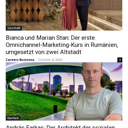
Geschäft
Bianca und Marian Stan: Der erste
Omnichannel-Marketing-Kurs in Rumänien,
umgesetzt von zwei Altstadt
Careers Business
-
October 6, 2024
0
Karriere
András Farkas: Der Architekt der sozialen